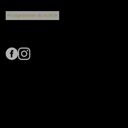
Pri objednávke do 14:00 h
Sledujte nás na
Termín dodania
Predpokladaný termín dodania je
. Termín sa môže meniť
na základe vyťaženia zvoleného dopravcu.
E-mail so súhrnom objednávky nedorazil?
Kontaktuj naše zákaznícke centrum