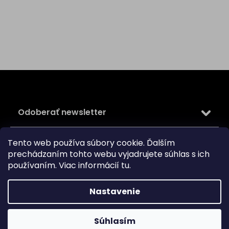
Z
á
p
ä
Odoberať newsletter
t
i
Vložte svoj e-mail a my Vám budeme zasielať informácie
e
Tento web používa súbory cookie. Ďalším
o nových produktoch na našom e-shope.
prechádzaním tohto webu vyjadrujete súhlas s ich
používaním. Viac informácií
tu
.
Email
Vložením e-mailu súhlasíte s
podmienkami ochrany
Nastavenie
osobných údajov
PRIHLÁSIŤ SA
Súhlasím