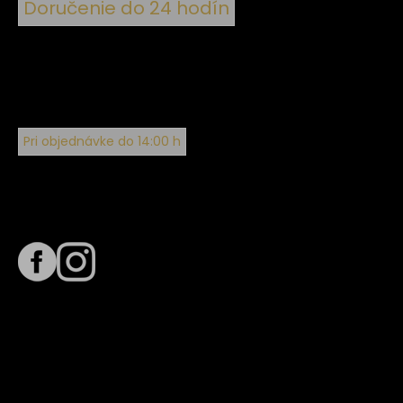
Doručenie do 24 hodín
Pri objednávke do 14:00 h
Sledujte nás na
Termín dodania
Predpokladaný termín dodania je
. Termín sa môže meniť