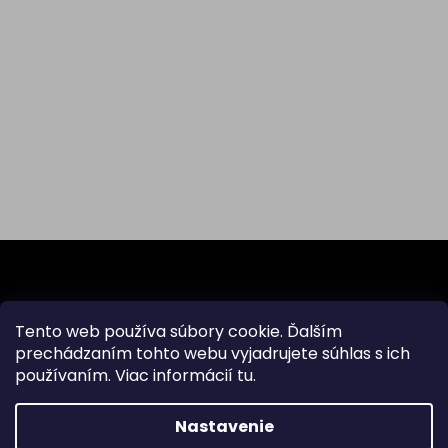
Z
á
p
ä
Odoberať newsletter
Tento web používa súbory cookie. Ďalším
t
prechádzaním tohto webu vyjadrujete súhlas s ich
i
používaním. Viac informácií
tu
.
Vložte svoj e-mail a my Vám budeme zasielať informácie
e
o nových produktoch na našom e-shope.
Nastavenie
Email