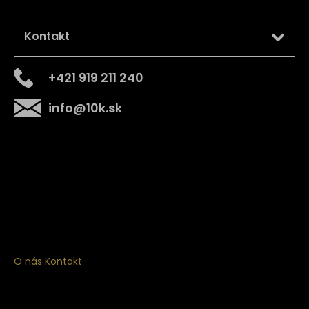
Kontakt
+421 919 211 240
info
@
10k.sk
Získajte
10% zľavu
na prvý nákup
Prihláste sa a získajte prístup k zľavám, novinkám,
exkluzívnym produktom a viac.
O nás
Kontakt