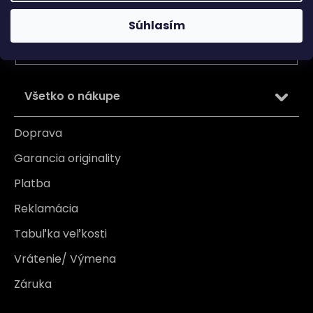
Vložením e-mailu súhlasíte s
podmienkami ochrany
Súhlasím
osobných údajov
PRIHLÁSIŤ SA
Všetko o nákupe
Doprava
Garancia originality
Platba
Reklamácia
Tabuľka veľkosti
Vrátenie/ Výmena
Záruka