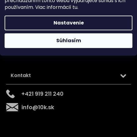
prechádzaním tohto webu vyjadrujete súhlas s ich
používaním. Viac informácií
tu
.
Sledujte nás na
Nastavenie
Súhlasím
Kontakt
+421 919 211 240
info
@
10k.sk
Získajte
10% zľavu
na prvý nákup