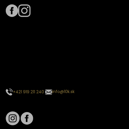
Termín dodania
Predpokladaný termín dodania je
. Termín sa môže meniť
na základe vyťaženia zvoleného dopravcu.
E-mail so súhrnom objednávky nedorazil?
Kontaktuj naše zákaznícke centrum
+421 919 211 240
info@10k.sk
Sledujte nás