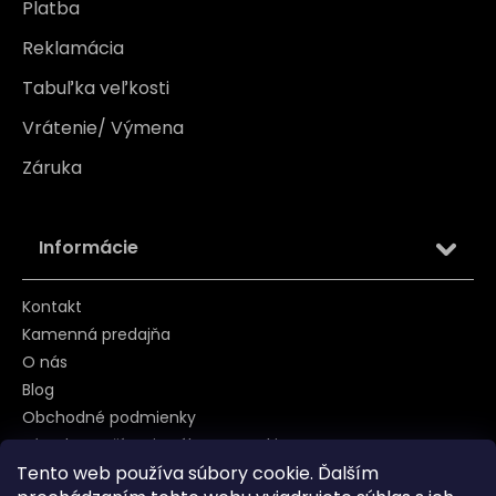
Platba
Reklamácia
Tabuľka veľkosti
Vrátenie/ Výmena
Záruka
Informácie
Kontakt
Kamenná predajňa
O nás
Blog
Obchodné podmienky
Zásady používania súborov cookie
Tento web používa súbory cookie. Ďalším
Podmienky ochrany osobných údajov