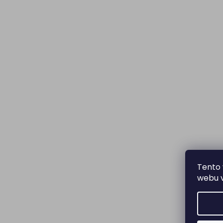
Tento 
webu v