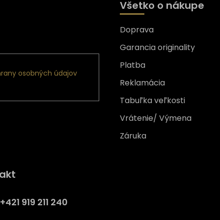
Všetko o nákupe
Doprava
nformácie o nových
Garancia originality
Platba
rany osobných údajov
Reklamácia
Tabuľka veľkosti
Vrátenie/ Výmena
Záruka
Získajte
10% zľavu
na prv
akt
nákup
Prihláste sa a získajte prístup
+421 919 211 240
zľavám, novinkám, exkluzív
produktom a viac.