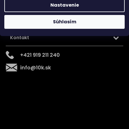
Nastavenie
Súhlasím
Kontakt
+421 919 211 240
info
@
10k.sk
Získajte
10% zľavu
na prvý nákup
Prihláste sa a získajte prístup k zľavám, novinkám,
exkluzívnym produktom a viac.