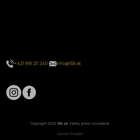
Termín dodania
Predpokladaný termín dodania je
. Termín sa môže meniť
na základe vyťaženia zvoleného dopravcu.
E-mail so súhrnom objednávky nedorazil?
Kontaktuj naše zákaznícke centrum
+421 919 211 240
info@10k.sk
Sledujte nás
Copyright 2026
10k.sk
. Všetky práva vyhradené.
Vytvoril Shoptet