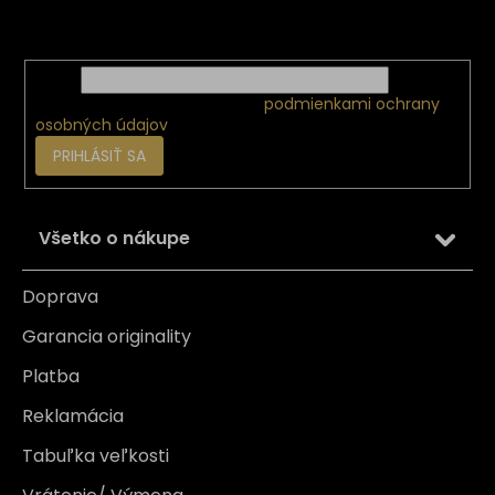
Vložte svoj e-mail a my Vám budeme zasielať informácie
e
o nových produktoch na našom e-shope.
Email
Vložením e-mailu súhlasíte s
podmienkami ochrany
osobných údajov
PRIHLÁSIŤ SA
Všetko o nákupe
Doprava
Garancia originality
Platba
Reklamácia
Tabuľka veľkosti