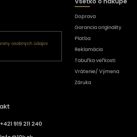
Všetko o nákupe
Doprava
nformácie o nových
Garancia originality
Platba
rany osobných údajov
Reklamácia
Tabuľka veľkosti
Vrátenie/ Výmena
Záruka
Získajte
10% zľavu
na prv
akt
nákup
Prihláste sa a získajte prístup
+421 919 211 240
zľavám, novinkám, exkluzív
produktom a viac.