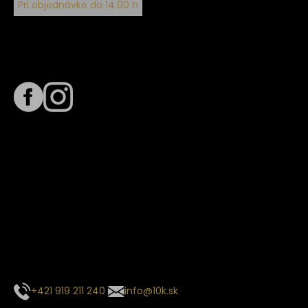
Pri objednávke do 14:00 h
Sledujte nás na
Termín dodania
Predpokladaný termín dodania je
. Termín sa môže meniť
na základe vyťaženia zvoleného dopravcu.
E-mail so súhrnom objednávky nedorazil?
Kontaktuj naše zákaznícke centrum
+421 919 211 240
info@10k.sk