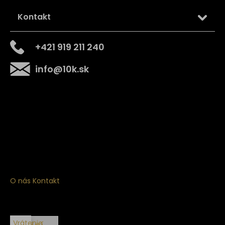
Kontakt
+421 919 211 240
info
@
10k.sk
Získajte
10% zľavu
na prvý nákup
Prihláste sa a získajte prístup k zľavám, novinkám,
exkluzívnym produktom a viac.
O nás
Kontakt
Vrátenie