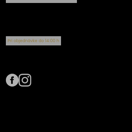
Pri objednávke do 14:00 h
Sledujte nás na
Termín dodania
Predpokladaný termín dodania je
. Termín sa môže meniť
na základe vyťaženia zvoleného dopravcu.