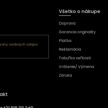
Všetko o nákupe
Doprava
nformácie o nových
Garancia originality
Platba
rany osobných údajov
Reklamácia
Tabuľka veľkosti
Vrátenie/ Výmena
Záruka
Získajte
10% zľavu
na prv
akt
nákup
Prihláste sa a získajte prístup
+421 919 211 240