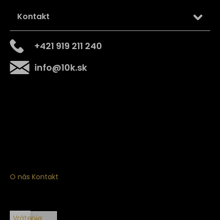
Kontakt
+421 919 211 240
info
@
10k.sk
Získajte
10% zľavu
na prvý nákup
Prihláste sa a získajte prístup k zľavám, novinkám,
exkluzívnym produktom a viac.
O nás
Kontakt
Vrátenie