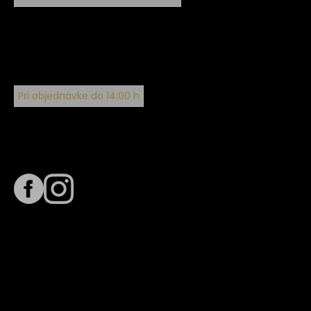
Pri objednávke do 14:00 h
Sledujte nás na
Termín dodania
Predpokladaný termín dodania je
. Termín sa môže meniť
na základe vyťaženia zvoleného dopravcu.