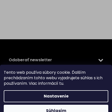
Z
á
p
ä
Odoberať newsletter
t
i
Tento web používa súbory cookie. Ďalším
Vložte svoj e-mail a my Vám budeme zasielať informácie
e
prechádzaním tohto webu vyjadrujete súhlas s ich
o nových produktoch na našom e-shope.
používaním. Viac informácií
tu
.
Email
Vložením e-mailu súhlasíte s
podmienkami ochrany
Nastavenie
osobných údajov
PRIHLÁSIŤ SA
Súhlasím