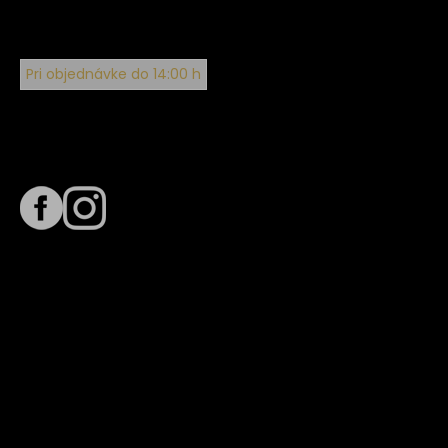
Pri objednávke do 14:00 h
Sledujte nás na
Termín dodania
Predpokladaný termín dodania je
. Termín sa môže meniť
na základe vyťaženia zvoleného dopravcu.
E-mail so súhrnom objednávky nedorazil?