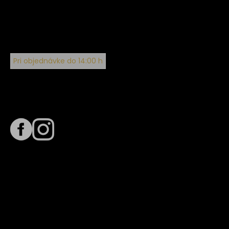
Pri objednávke do 14:00 h
Sledujte nás na
Termín dodania
Predpokladaný termín dodania je
. Termín sa môže meniť
na základe vyťaženia zvoleného dopravcu.