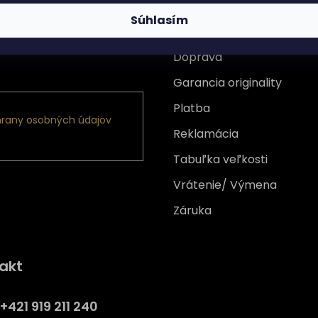
Súhlasím
Všetko o nákupe
Doprava
nformácie o nových
Garancia originality
Platba
rany osobných údajov
Reklamácia
Tabuľka veľkosti
Vrátenie/ Výmena
Záruka
Získajte
10% zľavu
na prv
akt
nákup
Prihláste sa a získajte prístup
+421 919 211 240
zľavám, novinkám, exkluzív