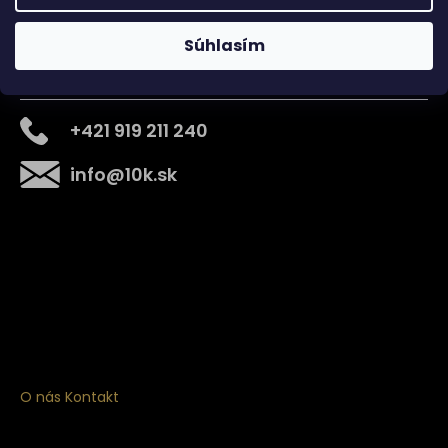
Súhlasím
Kontakt
+421 919 211 240
info
@
10k.sk
Získajte
10% zľavu
na prvý nákup
Prihláste sa a získajte prístup k zľavám, novinkám,
exkluzívnym produktom a viac.
O nás
Kontakt