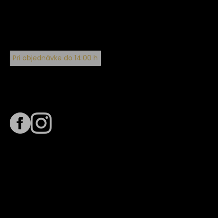
Pri objednávke do 14:00 h
Sledujte nás na
Termín dodania
Predpokladaný termín dodania je
. Termín sa môže meniť
na základe vyťaženia zvoleného dopravcu.