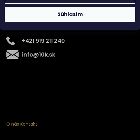
Súhlasím
Kontakt
+421 919 211 240
info
@
10k.sk
Získajte
10% zľavu
na prvý nákup
Prihláste sa a získajte prístup k zľavám, novinkám,
exkluzívnym produktom a viac.
O nás
Kontakt