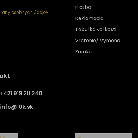
Platba
rany osobných údajov
Reklamácia
Tabuľka veľkosti
Vrátenie/ Výmena
Záruka
Získajte
10% zľavu
na prv
akt
nákup
Prihláste sa a získajte prístup
+421 919 211 240
zľavám, novinkám, exkluzív
produktom a viac.
info
@
10k.sk
y
kty