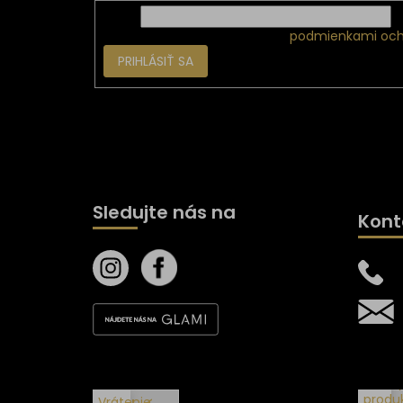
Email
Vložením e-mailu súhlasíte s
podmienkami och
PRIHLÁSIŤ SA
Sledujte nás na
Kont
Všetk
produ
Vrátenie