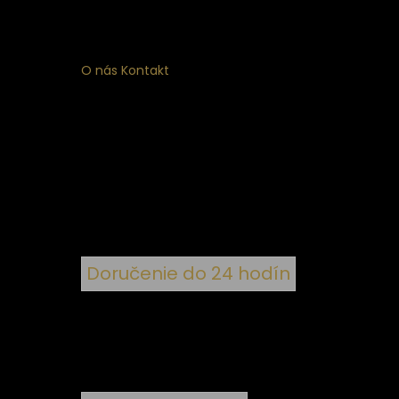
O nás
Kontakt
ý
 k
nym
Doručenie do 24 hodín