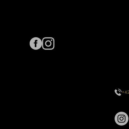
Sledujte nás na
Term
Predpo
Termín
vyťaže
E-mai
objed
Kontak
+42
Sledu