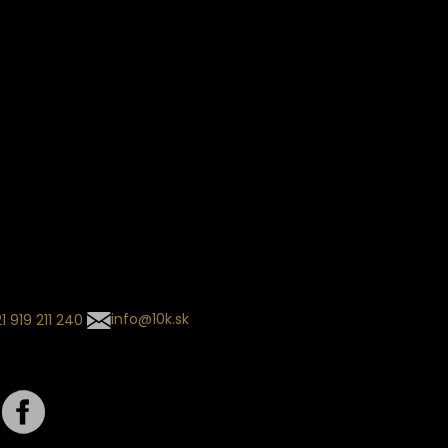
ín dodania
kladaný termín dodania je
.
 sa môže meniť na základe
nia zvoleného dopravcu.
l so súhrnom
návky nedorazil?
tuj naše zákaznícke centrum
1 919 211 240
info@10k.sk
jte nás