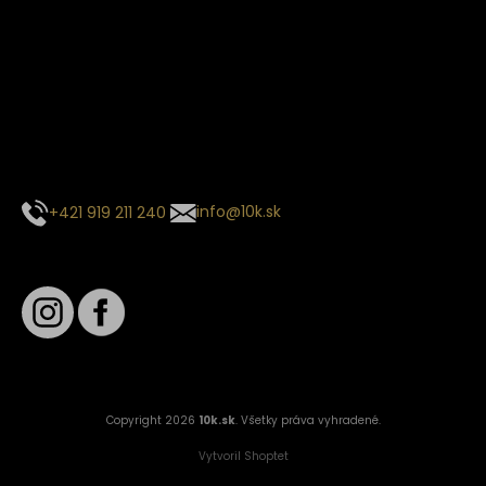
Termín dodania
Predpokladaný termín dodania je
. Termín sa môže meniť
na základe vyťaženia zvoleného dopravcu.
E-mail so súhrnom objednávky nedorazil?
Kontaktuj naše zákaznícke centrum
+421 919 211 240
info@10k.sk
Sledujte nás
Copyright 2026
10k.sk
. Všetky práva vyhradené.
Vytvoril Shoptet