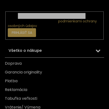
e
o nových produktoch na našom e-shope.
Email
Vložením e-mailu súhlasíte s
podmienkami ochrany
osobných údajov
PRIHLÁSIŤ SA
Všetko o nákupe
Doprava
Garancia originality
Platba
Reklamácia
Tabuľka veľkosti
Vrátenie/ Výmena