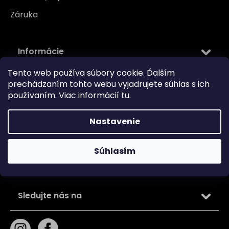
Záruka
Informácie
Tento web používa súbory cookie. Ďalším
Kontakt
prechádzaním tohto webu vyjadrujete súhlas s ich
Kamenná predajňa
používaním. Viac informácií
tu
.
O nás
Blog
Nastavenie
Obchodné podmienky
Zásady používania súborov cookie
Súhlasím
Podmienky ochrany osobných údajov
Sledujte nás na