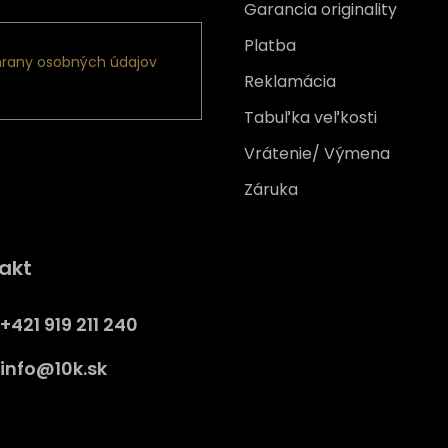
Garancia originality
Platba
rany osobných údajov
Reklamácia
Tabuľka veľkosti
Vrátenie/ Výmena
Záruka
Získajte
10% zľavu
na prv
akt
nákup
Prihláste sa a získajte prístup
+421 919 211 240
zľavám, novinkám, exkluzív
produktom a viac.
info
@
10k.sk
y