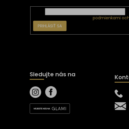
Email
Vložením e-mailu súhlasíte s
podmienkami och
PRIHLÁSIŤ SA
Sledujte nás na
Kont
Všetk