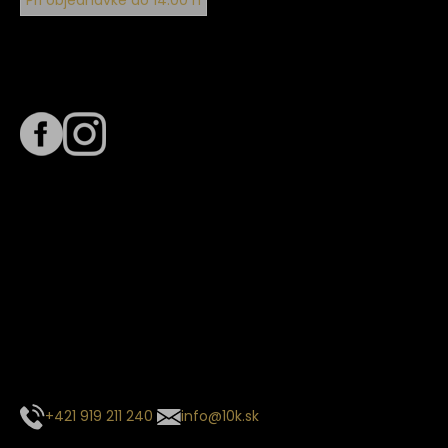
Pri objednávke do 14:00 h
Sledujte nás na
Termín dodania
Predpokladaný termín dodania je
. Termín sa môže meniť
na základe vyťaženia zvoleného dopravcu.
E-mail so súhrnom objednávky nedorazil?
Kontaktuj naše zákaznícke centrum
+421 919 211 240
info@10k.sk