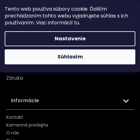
Tento web používa súbory cookie. Ďalším
Doprava
prechádzaním tohto webu vyjadrujete súhlas s ich
Garancia originality
používaním. Viac informácií
tu
.
Platba
Nastavenie
Reklamácia
Tabuľka veľkosti
Súhlasím
Vrátenie/ Výmena
Záruka
Informácie
Kontakt
Kamenná predajňa
O nás