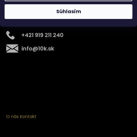
Súhlasím
Kontakt
+421 919 211 240
info
@
10k.sk
Získajte
10% zľavu
na prvý nákup
Prihláste sa a získajte prístup k zľavám, novinkám,
exkluzívnym produktom a viac.
O nás
Kontakt