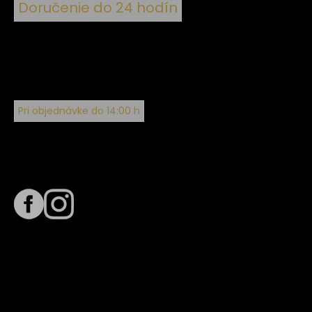
Doručenie do 24 hodín
Pri objednávke do 14:00 h
Sledujte nás na
Termín dodania
Predpokladaný termín dodania je
. Termín sa môže meniť