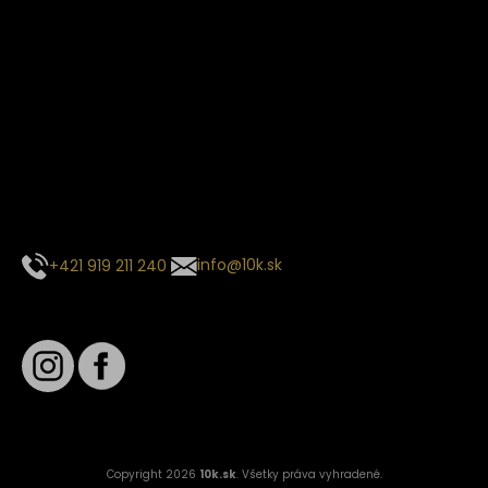
Termín dodania
Predpokladaný termín dodania je
. Termín sa môže meniť
na základe vyťaženia zvoleného dopravcu.
E-mail so súhrnom objednávky nedorazil?
Kontaktuj naše zákaznícke centrum
+421 919 211 240
info@10k.sk
Sledujte nás
Copyright 2026
10k.sk
. Všetky práva vyhradené.