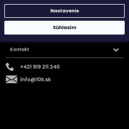
Nastavenie
Súhlasím
Kontakt
+421 919 211 240
info
@
10k.sk
Získajte
10% zľavu
na prvý nákup
Prihláste sa a získajte prístup k zľavám, novinkám,
exkluzívnym produktom a viac.