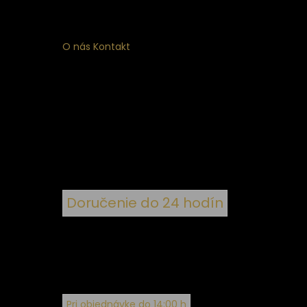
O nás
Kontakt
ý
 k
nym
Doručenie do 24 hodín
Pri objednávke do 14:00 h