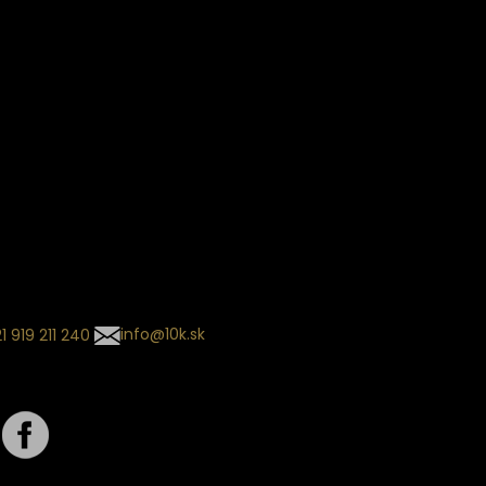
ín dodania
kladaný termín dodania je
.
 sa môže meniť na základe
nia zvoleného dopravcu.
l so súhrnom
návky nedorazil?
tuj naše zákaznícke centrum
1 919 211 240
info@10k.sk
jte nás