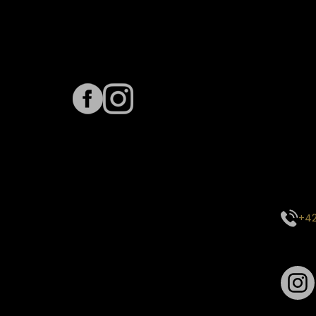
Sledujte nás na
Term
Predpo
Termín
vyťaže
E-mai
objed
Kontak
+42
Sledu