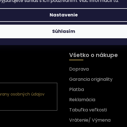
yjadrujete súhlas s ich používaním. Viac informácií
tu
.
Nastavenie
Súhlasím
Všetko o nákupe
Doprava
nformácie o nových
Garancia originality
Platba
rany osobných údajov
Reklamácia
Tabuľka veľkosti
Vrátenie/ Výmena