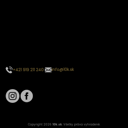
Termín dodania
Predpokladaný termín dodania je
. Termín sa môže meniť
na základe vyťaženia zvoleného dopravcu.
E-mail so súhrnom objednávky nedorazil?
Kontaktuj naše zákaznícke centrum
+421 919 211 240
info@10k.sk
Sledujte nás
Copyright 2026
10k.sk
. Všetky práva vyhradené.