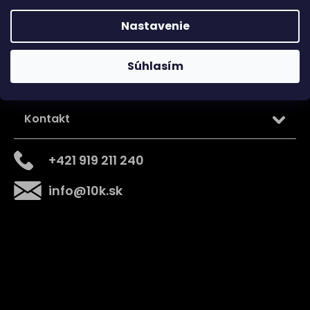
Nastavenie
Súhlasím
Kontakt
+421 919 211 240
info
@
10k.sk
Získajte
10% zľavu
na prvý nákup
Prihláste sa a získajte prístup k zľavám, novinkám,
exkluzívnym produktom a viac.