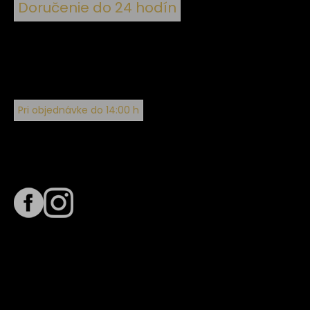
Doručenie do 24 hodín
Pri objednávke do 14:00 h
Sledujte nás na
Termín dodania
Predpokladaný termín dodania je
. Termín sa môže meniť