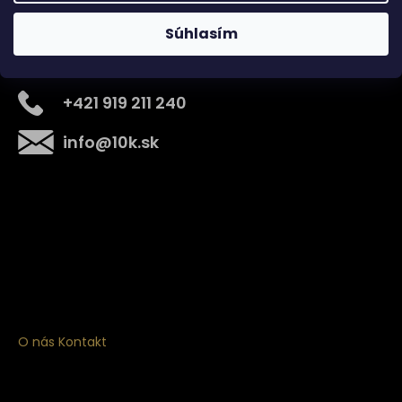
Súhlasím
Kontakt
+421 919 211 240
info
@
10k.sk
Získajte
10% zľavu
na prvý nákup
Prihláste sa a získajte prístup k zľavám, novinkám,
exkluzívnym produktom a viac.
O nás
Kontakt