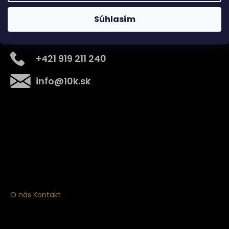
Súhlasím
Kontakt
+421 919 211 240
info
@
10k.sk
Získajte
10% zľavu
na prvý nákup
Prihláste sa a získajte prístup k zľavám, novinkám,
exkluzívnym produktom a viac.
O nás
Kontakt