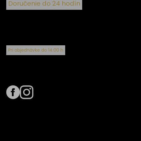
Doručenie do 24 hodín
Pri objednávke do 14:00 h
Sledujte nás na
Termín dodania
Predpokladaný termín dodania je
. Termín sa môže meniť