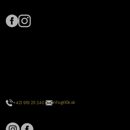
Sledujte nás na
Termín dodania
Predpokladaný termín dodania je
. Termín sa môže meniť
na základe vyťaženia zvoleného dopravcu.
E-mail so súhrnom objednávky nedorazil?
Kontaktuj naše zákaznícke centrum
+421 919 211 240
info@10k.sk
Sledujte nás