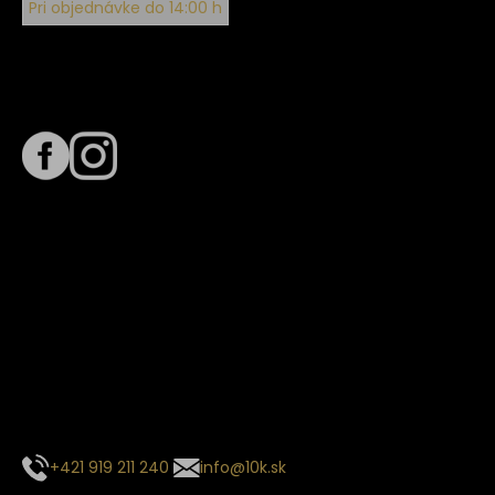
Pri objednávke do 14:00 h
Sledujte nás na
Termín dodania
Predpokladaný termín dodania je
. Termín sa môže meniť
na základe vyťaženia zvoleného dopravcu.
E-mail so súhrnom objednávky nedorazil?
Kontaktuj naše zákaznícke centrum
+421 919 211 240
info@10k.sk