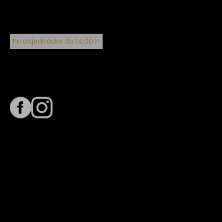
Pri objednávke do 14:00 h
Sledujte nás na
Termín dodania
Predpokladaný termín dodania je
. Termín sa môže meniť
na základe vyťaženia zvoleného dopravcu.
E-mail so súhrnom objednávky nedorazil?