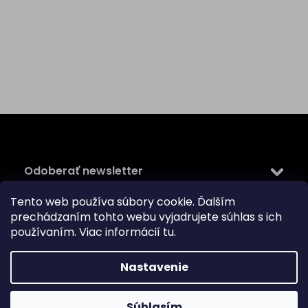
Z
á
p
ä
Odoberať newsletter
t
i
Tento web používa súbory cookie. Ďalším
Vložte svoj e-mail a my Vám budeme zasielať informácie
e
prechádzaním tohto webu vyjadrujete súhlas s ich
o nových produktoch na našom e-shope.
používaním. Viac informácií
tu
.
Email
Nastavenie
Vložením e-mailu súhlasíte s
podmienkami ochrany
osobných údajov
PRIHLÁSIŤ SA
Súhlasím