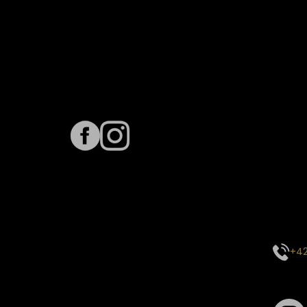
Sledujte nás na
Term
Predpo
Termín
vyťaže
E-mai
objed
Kontak
+42
Sledu