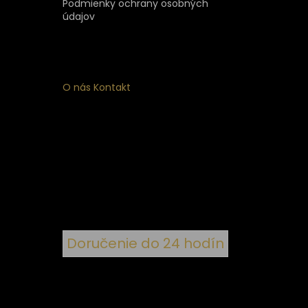
Podmienky ochrany osobných
údajov
O nás
Kontakt
ý
 k
nym
Doručenie do 24 hodín