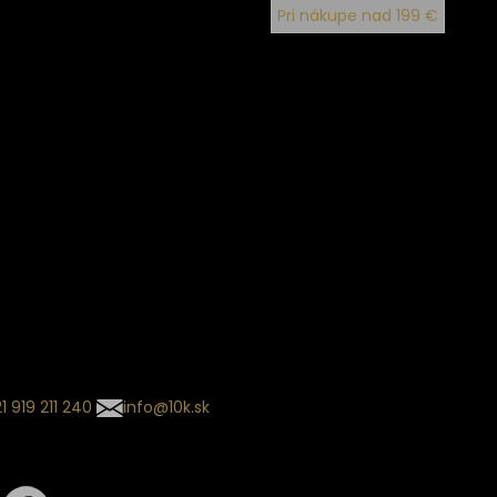
Pri nákupe nad 199 €
ín dodania
kladaný termín dodania je
.
 sa môže meniť na základe
nia zvoleného dopravcu.
l so súhrnom
návky nedorazil?
tuj naše zákaznícke centrum
1 919 211 240
info@10k.sk
jte nás