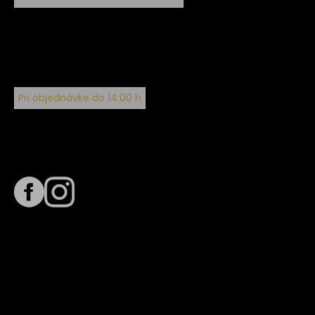
Pri objednávke do 14:00 h
Sledujte nás na
Termín dodania
Predpokladaný termín dodania je
. Termín sa môže meniť
na základe vyťaženia zvoleného dopravcu.