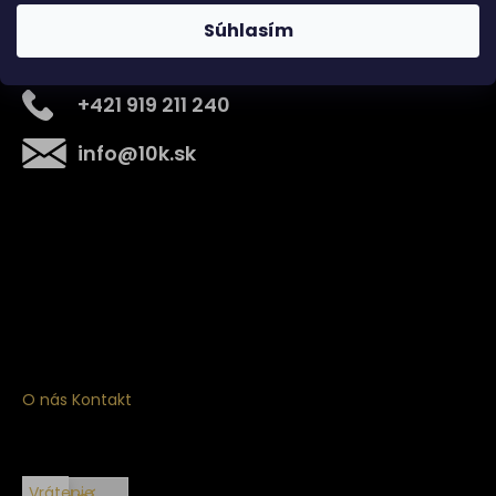
Súhlasím
Kontakt
+421 919 211 240
info
@
10k.sk
Získajte
10% zľavu
na prvý nákup
Prihláste sa a získajte prístup k zľavám, novinkám,
exkluzívnym produktom a viac.
O nás
Kontakt
Vrátenie