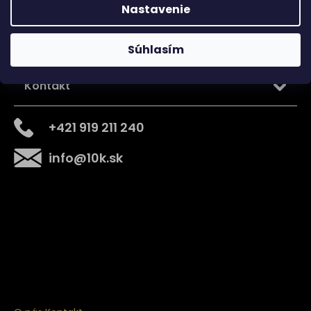
Nastavenie
Súhlasím
Kontakt
+421 919 211 240
info
@
10k.sk
Získajte
10% zľavu
na prvý nákup
Prihláste sa a získajte prístup k zľavám, novinkám,
exkluzívnym produktom a viac.