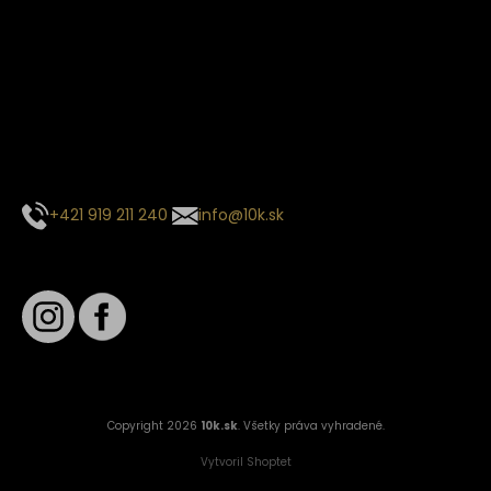
Termín dodania
Predpokladaný termín dodania je
. Termín sa môže meniť
na základe vyťaženia zvoleného dopravcu.
E-mail so súhrnom objednávky nedorazil?
Kontaktuj naše zákaznícke centrum
+421 919 211 240
info@10k.sk
Sledujte nás
Copyright 2026
10k.sk
. Všetky práva vyhradené.
Vytvoril Shoptet