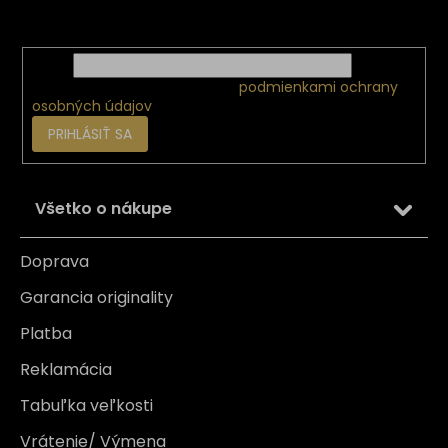
e
o nových produktoch na našom e-shope.
Email
Vložením e-mailu súhlasíte s
podmienkami ochrany
osobných údajov
PRIHLÁSIŤ SA
Všetko o nákupe
Doprava
Garancia originality
Platba
Reklamácia
Tabuľka veľkosti
Vrátenie/ Výmena