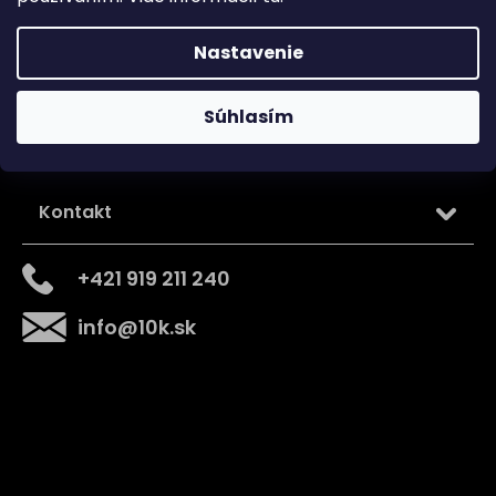
Sledujte nás na
Nastavenie
Súhlasím
Kontakt
+421 919 211 240
info
@
10k.sk
Získajte
10% zľavu
na prvý nákup
Prihláste sa a získajte prístup k zľavám, novinkám,
exkluzívnym produktom a viac.