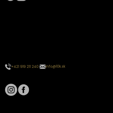
Termín dodania
Predpokladaný termín dodania je
. Termín sa môže meniť
na základe vyťaženia zvoleného dopravcu.
E-mail so súhrnom objednávky nedorazil?
Kontaktuj naše zákaznícke centrum
+421 919 211 240
info@10k.sk
Sledujte nás