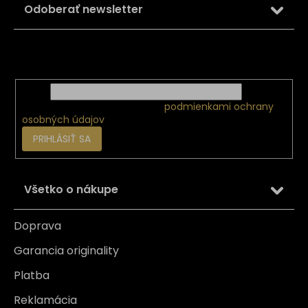
ä
Odoberať newsletter
t
i
Vložte svoj e-mail a my Vám budeme zasielať informácie
e
o nových produktoch na našom e-shope.
Email
Vložením e-mailu súhlasíte s
podmienkami ochrany
osobných údajov
PRIHLÁSIŤ SA
Všetko o nákupe
Doprava
Garancia originality
Platba
Reklamácia