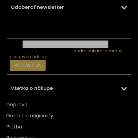
ä
Odoberať newsletter
t
i
Vložte svoj e-mail a my Vám budeme zasielať informácie
e
o nových produktoch na našom e-shope.
Email
Vložením e-mailu súhlasíte s
podmienkami ochrany
osobných údajov
PRIHLÁSIŤ SA
Všetko o nákupe
Doprava
Garancia originality
Platba
Reklamácia