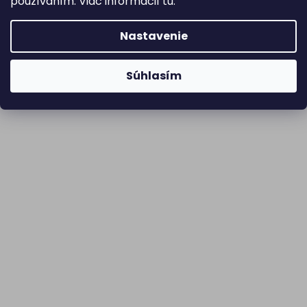
používaním. Viac informácií
tu
.
Nastavenie
Súhlasím