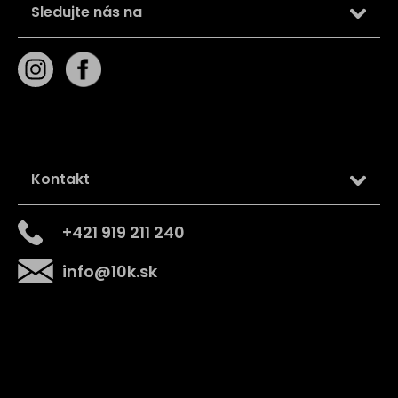
Sledujte nás na
Kontakt
+421 919 211 240
info
@
10k.sk
Získajte
10% zľavu
na prvý nákup
Prihláste sa a získajte prístup k zľavám, novinkám,
exkluzívnym produktom a viac.