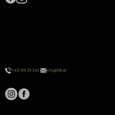
Termín dodania
Predpokladaný termín dodania je
. Termín sa môže meniť
na základe vyťaženia zvoleného dopravcu.
E-mail so súhrnom objednávky nedorazil?
Kontaktuj naše zákaznícke centrum
+421 919 211 240
info@10k.sk
Sledujte nás