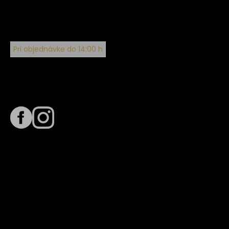
Pri objednávke do 14:00 h
Sledujte nás na
Termín dodania
Predpokladaný termín dodania je
. Termín sa môže meniť
na základe vyťaženia zvoleného dopravcu.
E-mail so súhrnom objednávky nedorazil?