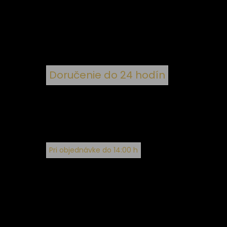
nym
Doručenie do 24 hodín
Pri objednávke do 14:00 h