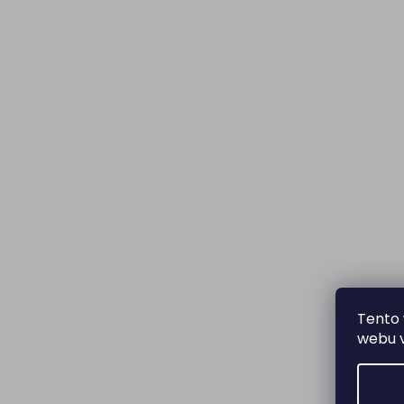
Tento 
webu v