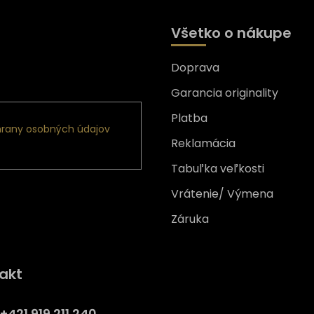
Všetko o nákupe
Doprava
nformácie o nových
Garancia originality
Platba
rany osobných údajov
Reklamácia
Tabuľka veľkosti
Vrátenie/ Výmena
Záruka
Získajte
10% zľavu
na prv
akt
nákup
Prihláste sa a získajte prístup
+421 919 211 240