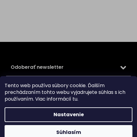
Z
á
p
ä
Odoberať newsletter
t
i
Vložte svoj e-mail a my Vám budeme zasielať informácie
e
Tento web používa súbory cookie. Ďalším
o nových produktoch na našom e-shope.
prechádzaním tohto webu vyjadrujete súhlas s ich
používaním. Viac informácií
tu
.
Email
Vložením e-mailu súhlasíte s
podmienkami ochrany
Nastavenie
osobných údajov
PRIHLÁSIŤ SA
Súhlasím