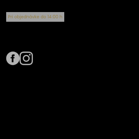
Pri objednávke do 14:00 h
Sledujte nás na
Termín dodania
Predpokladaný termín dodania je
. Termín sa môže meniť
na základe vyťaženia zvoleného dopravcu.
E-mail so súhrnom objednávky nedorazil?
Kontaktuj naše zákaznícke centrum