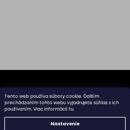
Z
á
p
ä
Odoberať newsletter
Tento web používa súbory cookie. Ďalším
t
prechádzaním tohto webu vyjadrujete súhlas s ich
i
používaním. Viac informácií
tu
.
Vložte svoj e-mail a my Vám budeme zasielať informácie
e
o nových produktoch na našom e-shope.
Nastavenie
Email