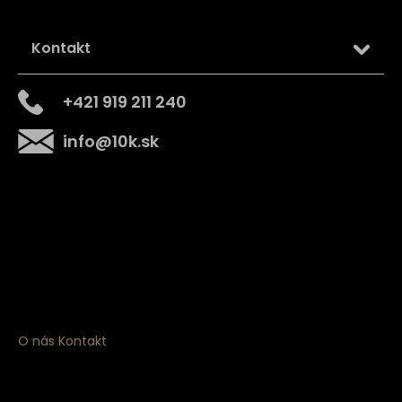
Kontakt
+421 919 211 240
info
@
10k.sk
Získajte
10% zľavu
na prvý nákup
Prihláste sa a získajte prístup k zľavám, novinkám,
exkluzívnym produktom a viac.
O nás
Kontakt