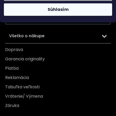
Vložením e-mailu súhlasíte s
podmienkami ochrany
Súhlasím
osobných údajov
PRIHLÁSIŤ SA
Všetko o nákupe
Doprava
Garancia originality
Platba
Reklamácia
Tabuľka veľkosti
Vrátenie/ Výmena
Záruka