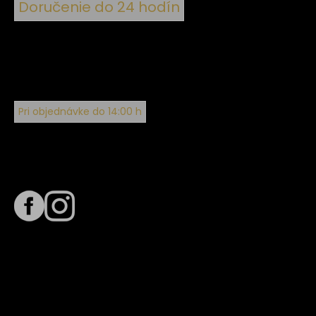
Doručenie do 24 hodín
Pri objednávke do 14:00 h
Sledujte nás na
Termín dodania
Predpokladaný termín dodania je
. Termín sa môže meniť