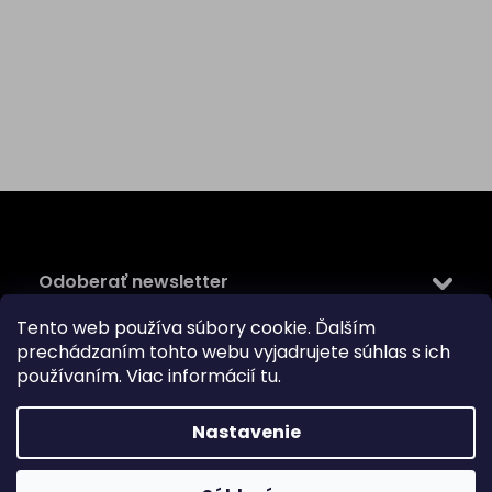
Z
á
p
ä
Odoberať newsletter
t
i
Tento web používa súbory cookie. Ďalším
Vložte svoj e-mail a my Vám budeme zasielať informácie
e
prechádzaním tohto webu vyjadrujete súhlas s ich
o nových produktoch na našom e-shope.
používaním. Viac informácií
tu
.
Email
Nastavenie
Vložením e-mailu súhlasíte s
podmienkami ochrany
osobných údajov
PRIHLÁSIŤ SA