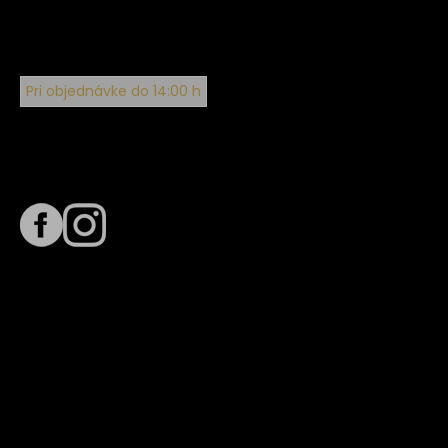
Pri objednávke do 14:00 h
Sledujte nás na
Termín dodania
Predpokladaný termín dodania je
. Termín sa môže meniť
na základe vyťaženia zvoleného dopravcu.
E-mail so súhrnom objednávky nedorazil?