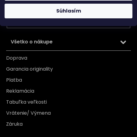
Vložením e-mailu súhlasíte s
podmienkami ochrany
Súhlasím
osobných údajov
PRIHLÁSIŤ SA
Všetko o nákupe
Doprava
Garancia originality
Platba
Reklamácia
Tabuľka veľkosti
Vrátenie/ Výmena
Záruka