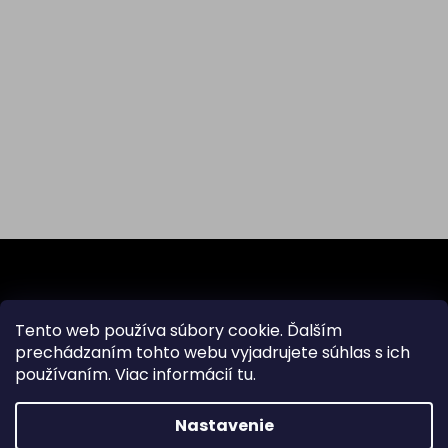
Z
á
p
ä
Odoberať newsletter
Tento web používa súbory cookie. Ďalším
t
prechádzaním tohto webu vyjadrujete súhlas s ich
i
používaním. Viac informácií
tu
.
Vložte svoj e-mail a my Vám budeme zasielať informácie
e
o nových produktoch na našom e-shope.
Nastavenie
Email