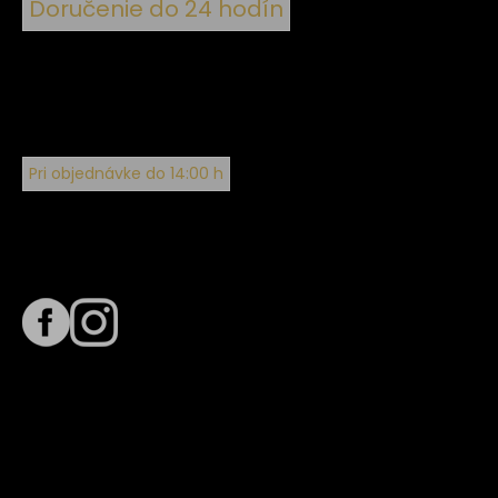
Doručenie do 24 hodín
Pri objednávke do 14:00 h
Sledujte nás na
Termín dodania
Predpokladaný termín dodania je
. Termín sa môže meniť