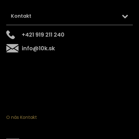
Kontakt
+421 919 211 240
info
@
10k.sk
Získajte
10% zľavu
na prvý nákup
Prihláste sa a získajte prístup k zľavám, novinkám,
exkluzívnym produktom a viac.
O nás
Kontakt