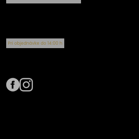
Pri objednávke do 14:00 h
Sledujte nás na
Termín dodania
Predpokladaný termín dodania je
. Termín sa môže meniť
na základe vyťaženia zvoleného dopravcu.