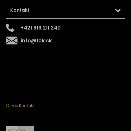
Kontakt
+421 919 211 240
info
@
10k.sk
Získajte
10% zľavu
na prvý nákup
Prihláste sa a získajte prístup k zľavám, novinkám,
exkluzívnym produktom a viac.
O nás
Kontakt
Vrátenie