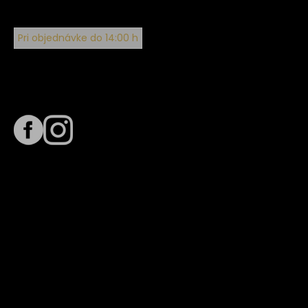
Pri objednávke do 14:00 h
Sledujte nás na
Termín dodania
Predpokladaný termín dodania je
. Termín sa môže meniť
na základe vyťaženia zvoleného dopravcu.
E-mail so súhrnom objednávky nedorazil?
Kontaktuj naše zákaznícke centrum