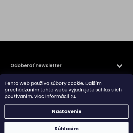
Z
á
p
ä
Odoberať newsletter
t
i
Vložte svoj e-mail a my Vám budeme zasielať informácie
e
Tento web používa súbory cookie. Ďalším
o nových produktoch na našom e-shope.
prechádzaním tohto webu vyjadrujete súhlas s ich
používaním. Viac informácií
tu
.
Email
Vložením e-mailu súhlasíte s
podmienkami ochrany
Nastavenie
osobných údajov
PRIHLÁSIŤ SA
Súhlasím