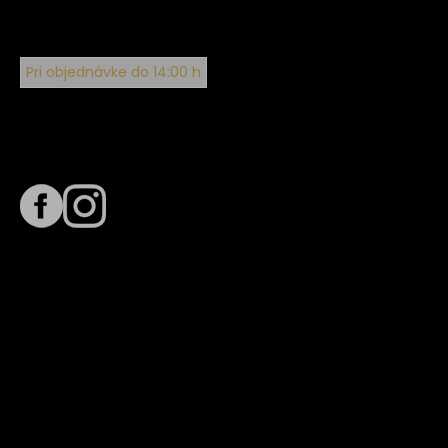
Pri objednávke do 14:00 h
Sledujte nás na
Termín dodania
Predpokladaný termín dodania je
. Termín sa môže meniť
na základe vyťaženia zvoleného dopravcu.
E-mail so súhrnom objednávky nedorazil?
Kontaktuj naše zákaznícke centrum