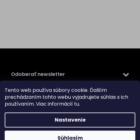
Z
á
p
ä
Odoberať newsletter
t
i
Tento web používa súbory cookie. Ďalším
Vložte svoj e-mail a my Vám budeme zasielať informácie
e
prechádzaním tohto webu vyjadrujete súhlas s ich
o nových produktoch na našom e-shope.
používaním. Viac informácií
tu
.
Email
Vložením e-mailu súhlasíte s
podmienkami ochrany
Nastavenie
osobných údajov
PRIHLÁSIŤ SA
Súhlasím