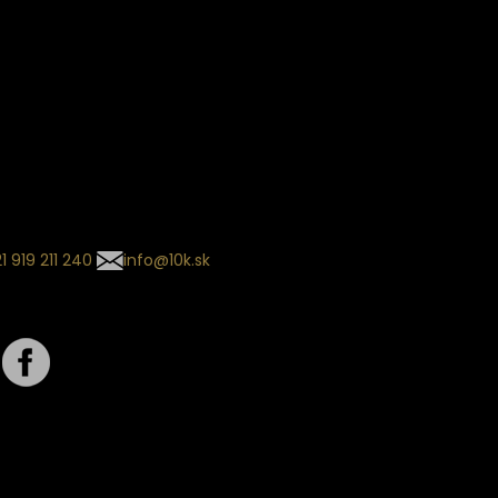
ín dodania
kladaný termín dodania je
.
 sa môže meniť na základe
nia zvoleného dopravcu.
l so súhrnom
návky nedorazil?
tuj naše zákaznícke centrum
1 919 211 240
info@10k.sk
jte nás