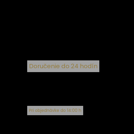
ý
 k
nym
Doručenie do 24 hodín
Pri objednávke do 14:00 h