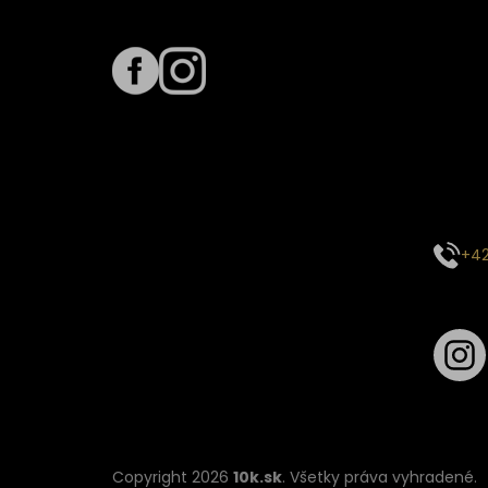
Sledujte nás na
Term
Predpo
Termín
vyťaže
E-mai
objed
Kontak
+42
Sledu
Copyright 2026
10k.sk
. Všetky práva vyhradené.