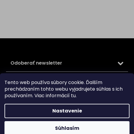
Z
á
p
ä
Odoberať newsletter
t
i
Vložte svoj e-mail a my Vám budeme zasielať informácie
e
Tento web používa súbory cookie. Ďalším
o nových produktoch na našom e-shope.
prechádzaním tohto webu vyjadrujete súhlas s ich
používaním. Viac informácií
tu
.
Email
Vložením e-mailu súhlasíte s
podmienkami ochrany
Nastavenie
osobných údajov
PRIHLÁSIŤ SA
Súhlasím