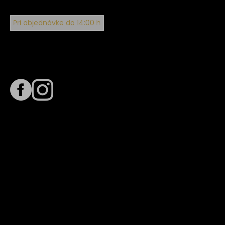
Pri objednávke do 14:00 h
Sledujte nás na
Termín dodania
Predpokladaný termín dodania je
. Termín sa môže meniť
na základe vyťaženia zvoleného dopravcu.
E-mail so súhrnom objednávky nedorazil?
Kontaktuj naše zákaznícke centrum