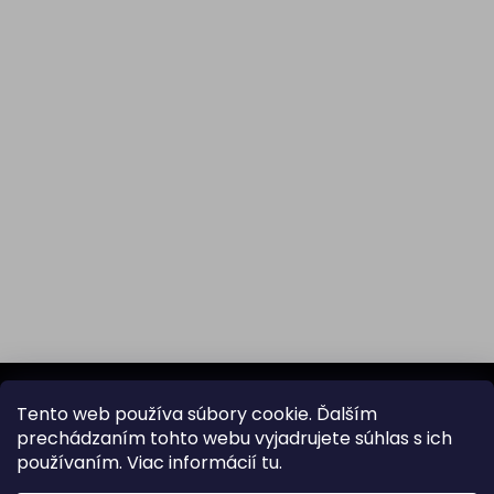
Z
á
Tento web používa súbory cookie. Ďalším
p
prechádzaním tohto webu vyjadrujete súhlas s ich
ä
Odoberať newsletter
používaním. Viac informácií
tu
.
t