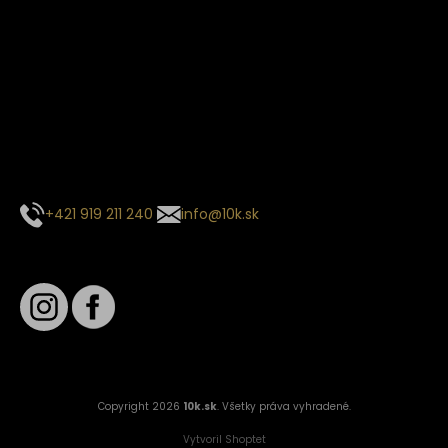
Termín dodania
Predpokladaný termín dodania je
. Termín sa môže meniť
na základe vyťaženia zvoleného dopravcu.
E-mail so súhrnom objednávky nedorazil?
Kontaktuj naše zákaznícke centrum
+421 919 211 240
info@10k.sk
Sledujte nás
Copyright 2026
10k.sk
. Všetky práva vyhradené.
Vytvoril Shoptet