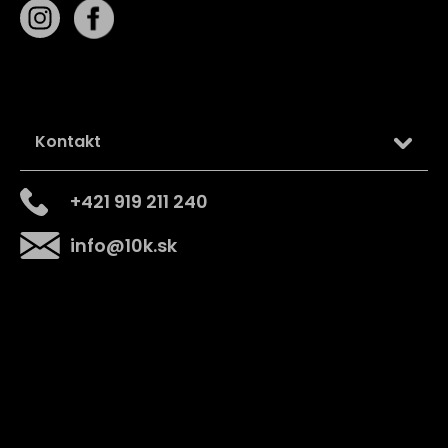
Kontakt
+421 919 211 240
info
@
10k.sk
Získajte
10% zľavu
na prvý nákup
Prihláste sa a získajte prístup k zľavám, novinkám,
exkluzívnym produktom a viac.