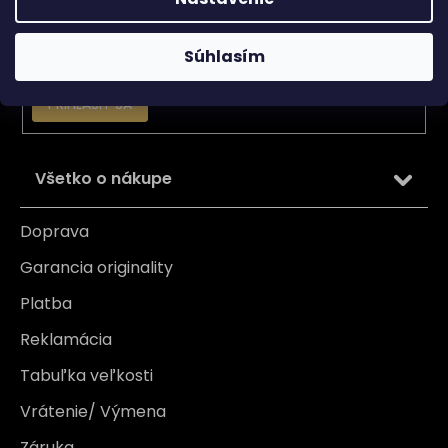
Email
Súhlasím
Vložením e-mailu súhlasíte s
podmienkami ochrany
osobných údajov
PRIHLÁSIŤ SA
Všetko o nákupe
Doprava
Garancia originality
Platba
Reklamácia
Tabuľka veľkosti
Vrátenie/ Výmena
Záruka