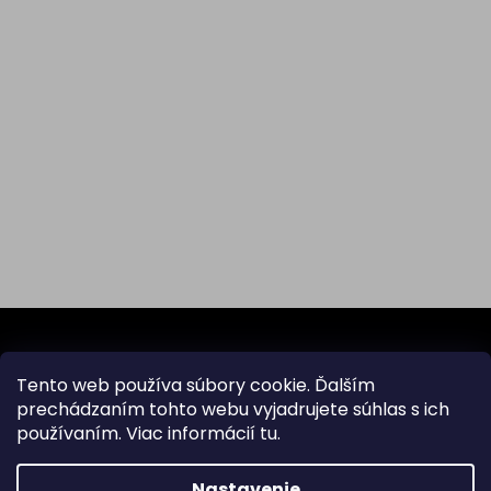
Z
á
p
Tento web používa súbory cookie. Ďalším
ä
Odoberať newsletter
prechádzaním tohto webu vyjadrujete súhlas s ich
t
používaním. Viac informácií
tu
.
i
Vložte svoj e-mail a my Vám budeme zasielať informácie
e
o nových produktoch na našom e-shope.
Nastavenie