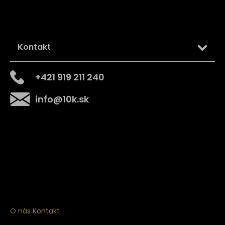
Kontakt
+421 919 211 240
info
@
10k.sk
Získajte
10% zľavu
na prvý nákup
Prihláste sa a získajte prístup k zľavám, novinkám,
exkluzívnym produktom a viac.
O nás
Kontakt