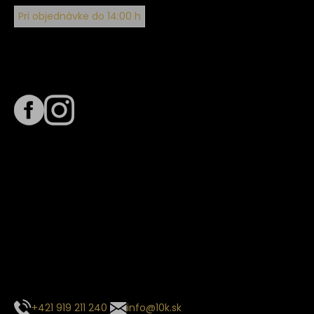
Pri objednávke do 14:00 h
Sledujte nás na
Termín dodania
Predpokladaný termín dodania je
. Termín sa môže meniť
na základe vyťaženia zvoleného dopravcu.
E-mail so súhrnom objednávky nedorazil?
Kontaktuj naše zákaznícke centrum
+421 919 211 240
info@10k.sk