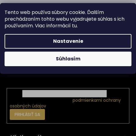
Tento web používa súbory cookie. Ďalším
prechádzaním tohto webu vyjadrujete súhlas s ich
používaním. Viac informácií
tu
.
Z
Nastavenie
á
p
ä
Odoberať newsletter
Súhlasím
t
i
Vložte svoj e-mail a my Vám budeme zasielať informácie
e
o nových produktoch na našom e-shope.
Email
Vložením e-mailu súhlasíte s
podmienkami ochrany
osobných údajov
PRIHLÁSIŤ SA