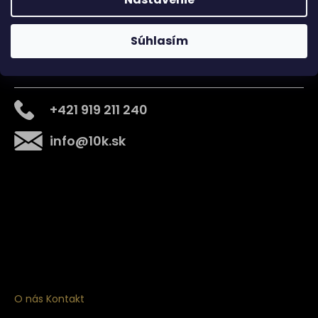
Súhlasím
Kontakt
+421 919 211 240
info
@
10k.sk
Získajte
10% zľavu
na prvý nákup
Prihláste sa a získajte prístup k zľavám, novinkám,
exkluzívnym produktom a viac.
O nás
Kontakt